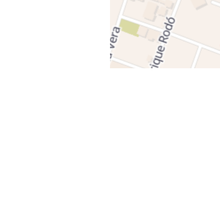
cio
Enlaces
Produ
Negocios
Chrom
Educación
Mini Pc
Noticias
Compl