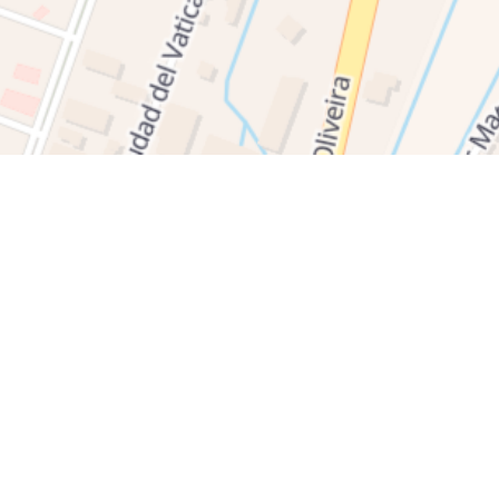
ctos
ebooks
's
ementos