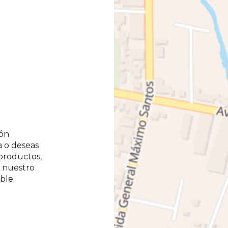
ión
a o deseas
productos,
e nuestro
ble.