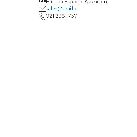
Edificio España, Asunción
sales@arai.la
021 238 1737