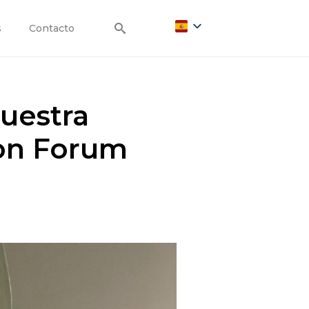
s
Contacto
Search
for:
Nuestra
ion Forum